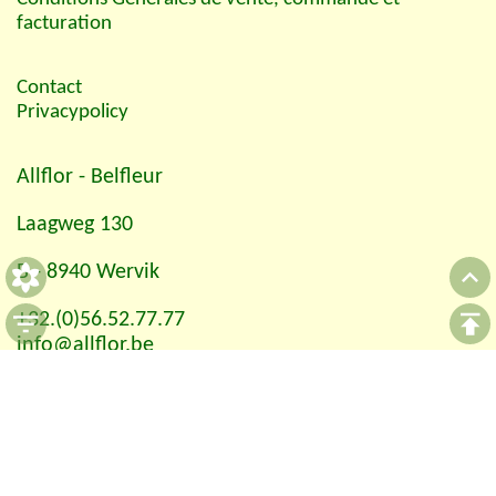
facturation
Contact
Privacypolicy
Allflor
- Belfleur
Laagweg 130
B - 8940 Wervik
+32.(0)56.52.77.77
info@allflor.be