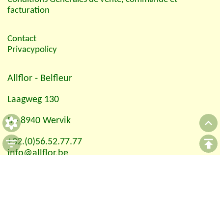
facturation
Contact
Privacypolicy
Allflor
- Belfleur
Laagweg 130
B - 8940 Wervik
+32.(0)56.52.77.77
info@allflor.be