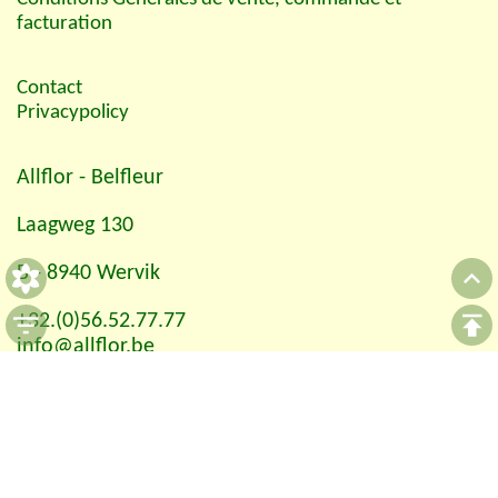
facturation
Contact
Privacypolicy
Allflor
- Belfleur
Laagweg 130
B - 8940 Wervik
+32.(0)56.52.77.77
info@allflor.be