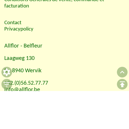
facturation
Contact
Privacypolicy
Allflor
- Belfleur
Laagweg 130
B - 8940 Wervik
+32.(0)56.52.77.77
info@allflor.be