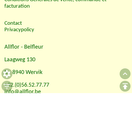
facturation
Contact
Privacypolicy
Allflor
- Belfleur
Laagweg 130
B - 8940 Wervik
+32.(0)56.52.77.77
info@allflor.be