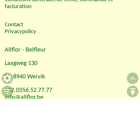
facturation
Contact
Privacypolicy
Allflor
- Belfleur
Laagweg 130
B - 8940 Wervik
+32.(0)56.52.77.77
info@allflor.be