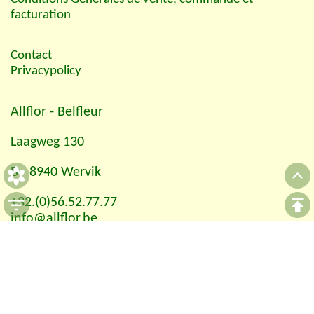
facturation
Contact
Privacypolicy
Allflor
- Belfleur
Laagweg 130
B - 8940 Wervik
+32.(0)56.52.77.77
info@allflor.be