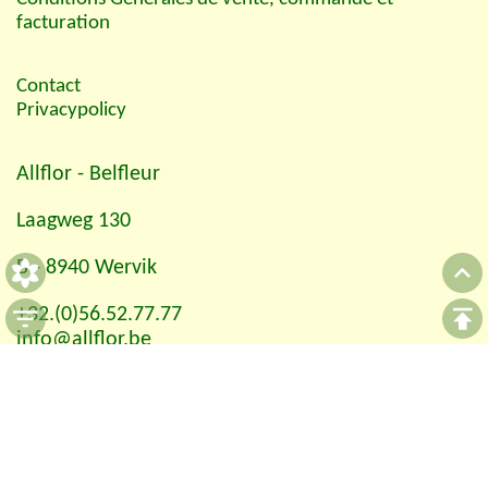
facturation
Contact
Privacypolicy
Allflor
- Belfleur
Laagweg 130
B - 8940 Wervik
+32.(0)56.52.77.77
info@allflor.be