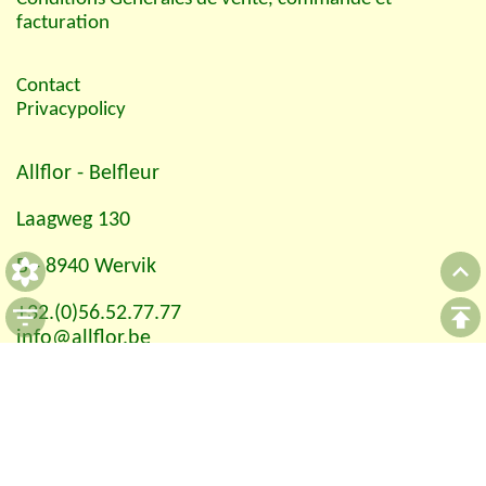
facturation
Contact
Privacypolicy
Allflor
- Belfleur
Laagweg 130
B - 8940 Wervik
+32.(0)56.52.77.77
info@allflor.be