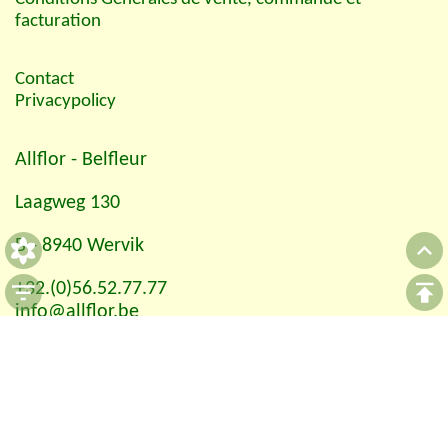
facturation
Contact
Privacypolicy
Allflor
- Belfleur
Laagweg 130
B - 8940 Wervik
+32.(0)56.52.77.77
info@allflor.be