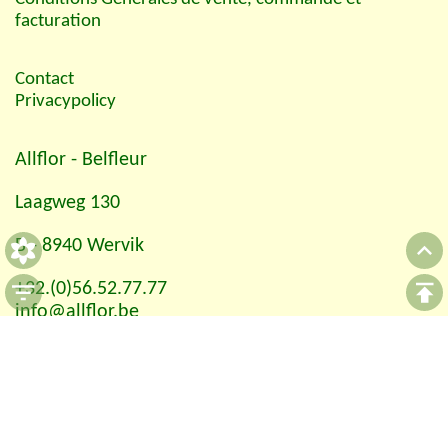
facturation
Contact
Privacypolicy
Allflor
- Belfleur
Laagweg 130
B - 8940 Wervik
+32.(0)56.52.77.77
info@allflor.be