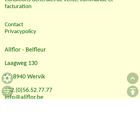
facturation
Contact
Privacypolicy
Allflor
- Belfleur
Laagweg 130
B - 8940 Wervik
+32.(0)56.52.77.77
info@allflor.be