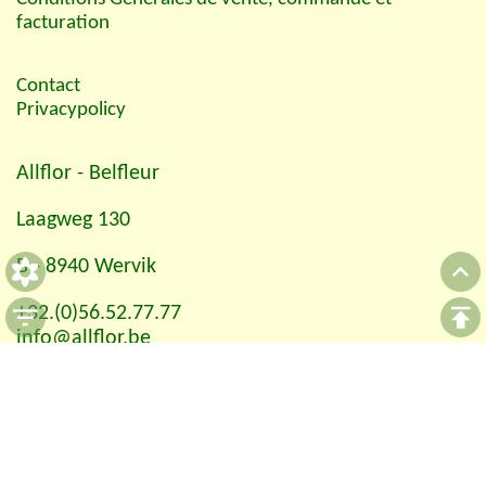
facturation
Contact
Privacypolicy
Allflor
- Belfleur
Laagweg 130
B - 8940 Wervik
+32.(0)56.52.77.77
info@allflor.be