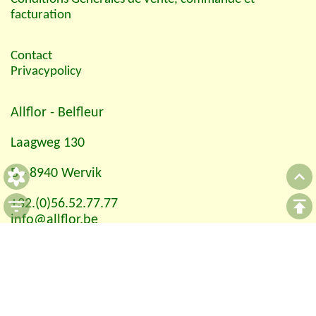
facturation
Contact
Privacypolicy
Allflor
- Belfleur
Laagweg 130
B - 8940 Wervik
+32.(0)56.52.77.77
info@allflor.be