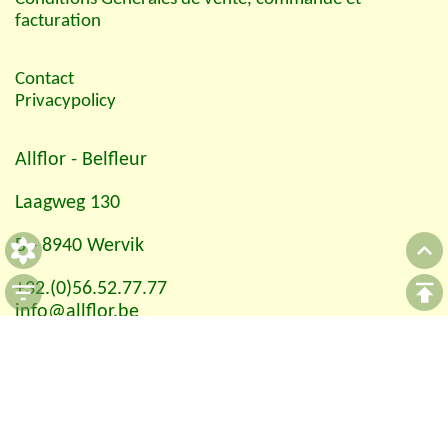
facturation
Contact
Privacypolicy
Allflor
- Belfleur
Laagweg 130
B - 8940 Wervik
+32.(0)56.52.77.77
info@allflor.be