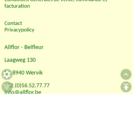
facturation
Contact
Privacypolicy
Allflor
- Belfleur
Laagweg 130
B - 8940 Wervik
+32.(0)56.52.77.77
info@allflor.be