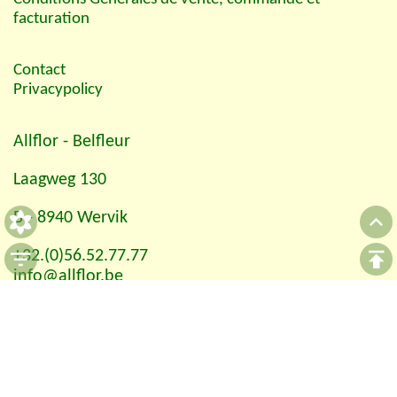
facturation
Contact
Privacypolicy
Allflor
- Belfleur
Laagweg 130
B - 8940 Wervik
+32.(0)56.52.77.77
info@allflor.be