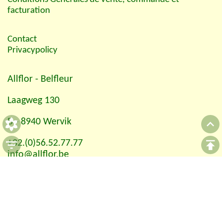
facturation
Contact
Privacypolicy
Allflor
- Belfleur
Laagweg 130
B - 8940 Wervik
+32.(0)56.52.77.77
info@allflor.be