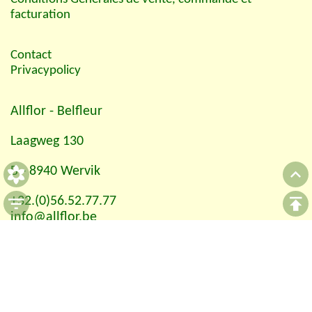
facturation
Contact
Privacypolicy
Allflor
- Belfleur
Laagweg 130
B - 8940 Wervik
+32.(0)56.52.77.77
info@allflor.be