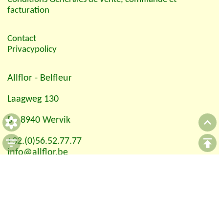
facturation
Contact
Privacypolicy
Allflor
- Belfleur
Laagweg 130
B - 8940 Wervik
+32.(0)56.52.77.77
info@allflor.be