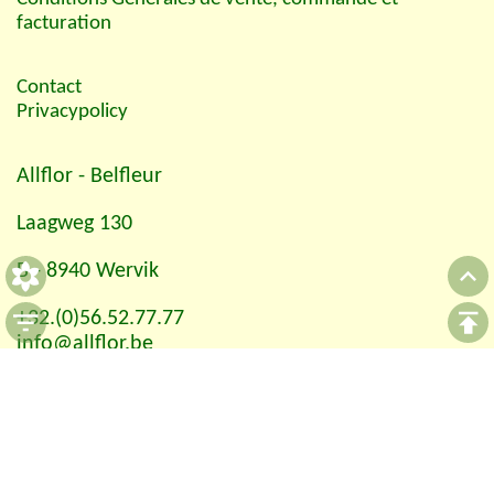
facturation
Contact
Privacypolicy
Allflor
- Belfleur
Laagweg 130
B - 8940 Wervik
+32.(0)56.52.77.77
info@allflor.be