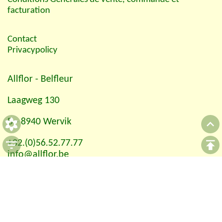
facturation
Contact
Privacypolicy
Allflor
- Belfleur
Laagweg 130
B - 8940 Wervik
+32.(0)56.52.77.77
info@allflor.be