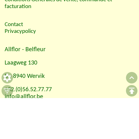
facturation
Contact
Privacypolicy
Allflor
- Belfleur
Laagweg 130
B - 8940 Wervik
+32.(0)56.52.77.77
info@allflor.be