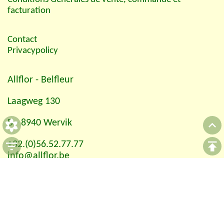
facturation
Contact
Privacypolicy
Allflor
- Belfleur
Laagweg 130
B - 8940 Wervik
+32.(0)56.52.77.77
info@allflor.be