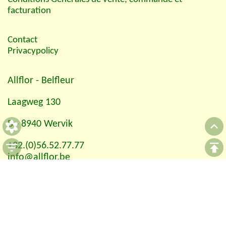
facturation
Contact
Privacypolicy
Allflor
- Belfleur
Laagweg 130
B - 8940 Wervik
+32.(0)56.52.77.77
info@allflor.be