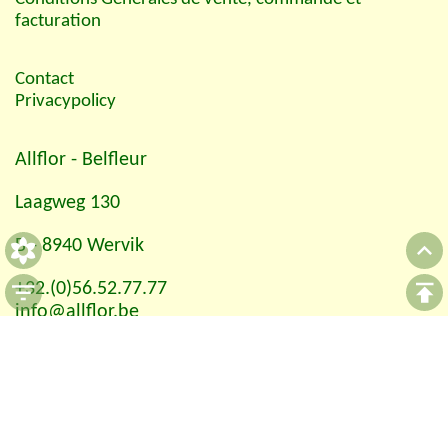
facturation
Contact
Privacypolicy
Allflor
- Belfleur
Laagweg 130
B - 8940 Wervik
+32.(0)56.52.77.77
info@allflor.be