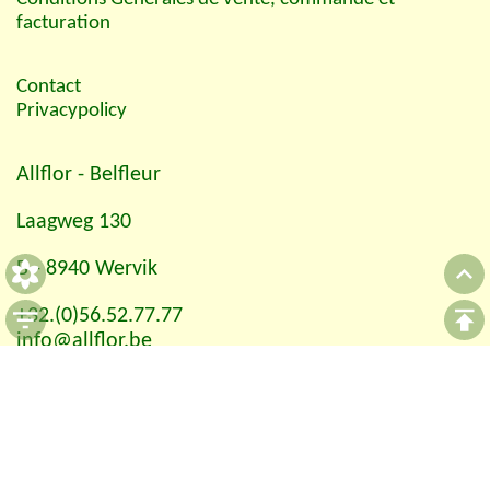
facturation
Contact
Privacypolicy
Allflor
- Belfleur
Laagweg 130
B - 8940 Wervik
+32.(0)56.52.77.77
info@allflor.be