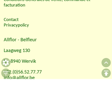
facturation
Contact
Privacypolicy
Allflor
- Belfleur
Laagweg 130
B - 8940 Wervik
+32.(0)56.52.77.77
info@allflor.be