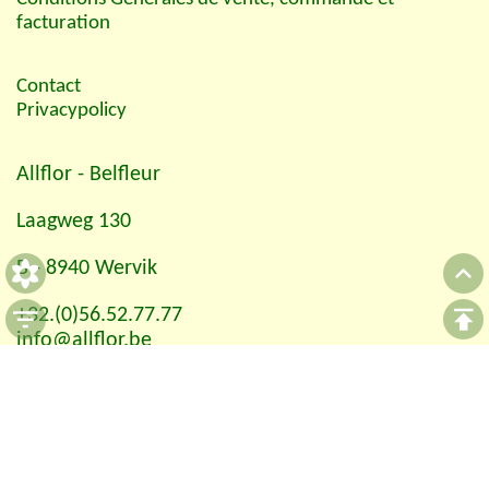
facturation
Contact
Privacypolicy
Allflor
- Belfleur
Laagweg 130
B - 8940 Wervik
+32.(0)56.52.77.77
info@allflor.be