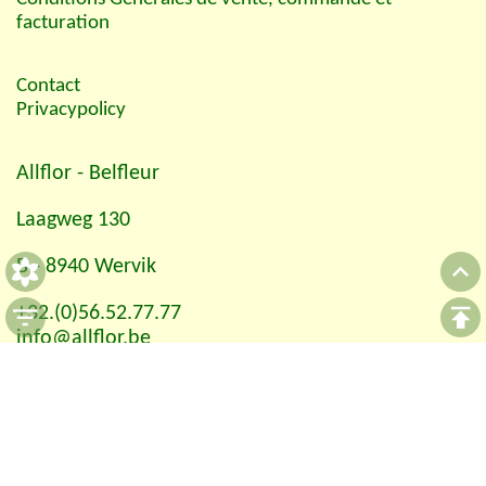
facturation
Contact
Privacypolicy
Allflor
- Belfleur
Laagweg 130
B - 8940 Wervik
+32.(0)56.52.77.77
info@allflor.be