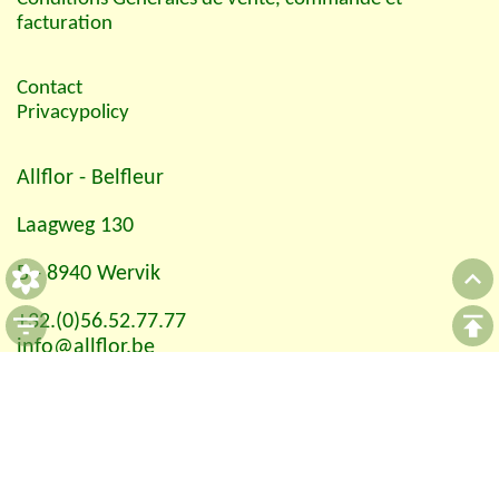
facturation
Contact
Privacypolicy
Allflor
- Belfleur
Laagweg 130
B - 8940 Wervik
+32.(0)56.52.77.77
info@allflor.be