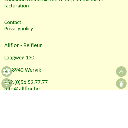
facturation
Contact
Privacypolicy
Allflor
- Belfleur
Laagweg 130
B - 8940 Wervik
+32.(0)56.52.77.77
info@allflor.be