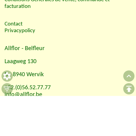
facturation
Contact
Privacypolicy
Allflor
- Belfleur
Laagweg 130
B - 8940 Wervik
+32.(0)56.52.77.77
info@allflor.be