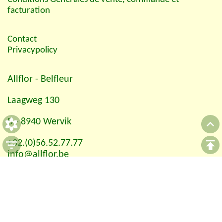
facturation
Contact
Privacypolicy
Allflor
- Belfleur
Laagweg 130
B - 8940 Wervik
+32.(0)56.52.77.77
info@allflor.be