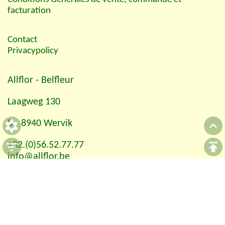
facturation
Contact
Privacypolicy
Allflor
- Belfleur
Laagweg 130
B - 8940 Wervik
+32.(0)56.52.77.77
info@allflor.be