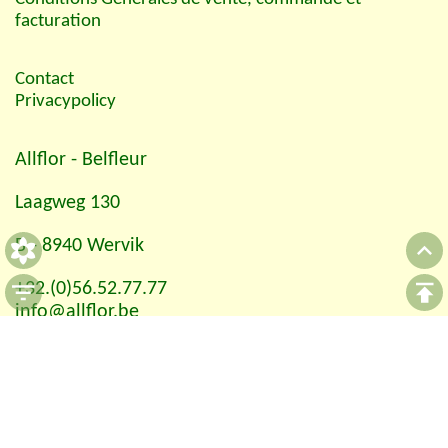
facturation
Contact
Privacypolicy
Allflor
- Belfleur
Laagweg 130
B - 8940 Wervik
+32.(0)56.52.77.77
info@allflor.be