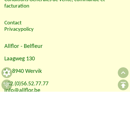
facturation
Contact
Privacypolicy
Allflor
- Belfleur
Laagweg 130
B - 8940 Wervik
+32.(0)56.52.77.77
info@allflor.be