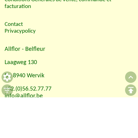
facturation
Contact
Privacypolicy
Allflor
- Belfleur
Laagweg 130
B - 8940 Wervik
+32.(0)56.52.77.77
info@allflor.be