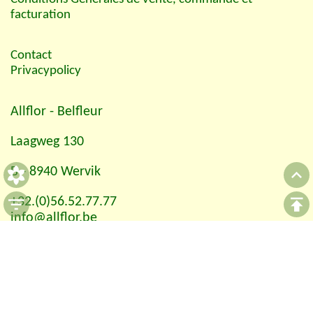
facturation
Contact
Privacypolicy
Allflor
- Belfleur
Laagweg 130
B - 8940 Wervik
+32.(0)56.52.77.77
info@allflor.be