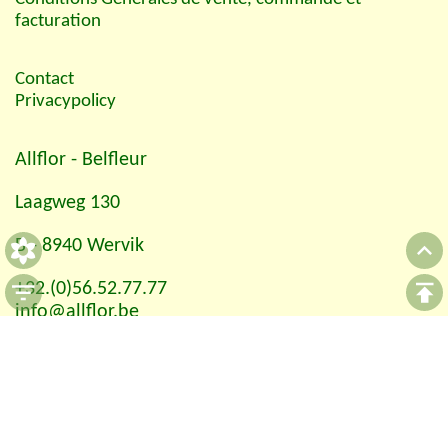
facturation
Contact
Privacypolicy
Allflor
- Belfleur
Laagweg 130
B - 8940 Wervik
+32.(0)56.52.77.77
info@allflor.be