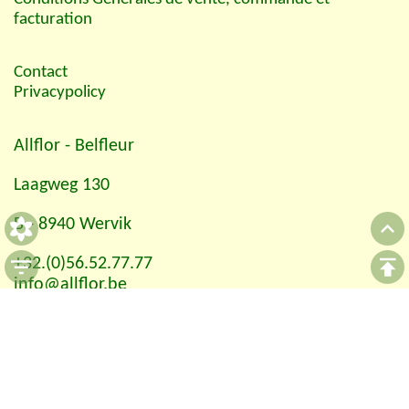
facturation
Contact
Privacypolicy
Allflor
- Belfleur
Laagweg 130
B - 8940 Wervik
+32.(0)56.52.77.77
info@allflor.be