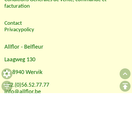
facturation
Contact
Privacypolicy
Allflor
- Belfleur
Laagweg 130
B - 8940 Wervik
+32.(0)56.52.77.77
info@allflor.be