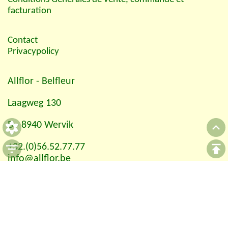
facturation
Contact
Privacypolicy
Allflor
- Belfleur
Laagweg 130
B - 8940 Wervik
+32.(0)56.52.77.77
info@allflor.be