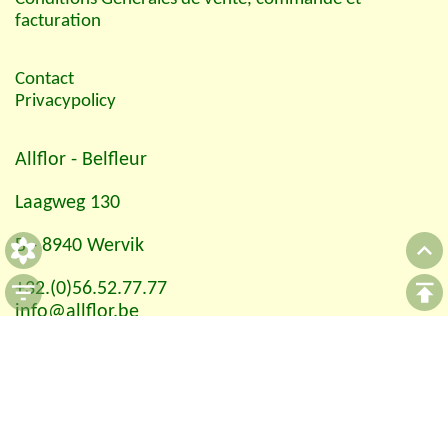
facturation
Contact
Privacypolicy
Allflor
- Belfleur
Laagweg 130
B - 8940 Wervik
+32.(0)56.52.77.77
info@allflor.be