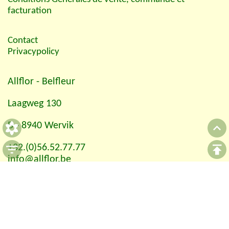
facturation
Contact
Privacypolicy
Allflor
- Belfleur
Laagweg 130
B - 8940 Wervik
+32.(0)56.52.77.77
info@allflor.be