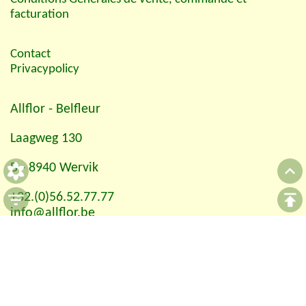
facturation
Contact
Privacypolicy
Allflor
- Belfleur
Laagweg 130
B - 8940 Wervik
+32.(0)56.52.77.77
info@allflor.be