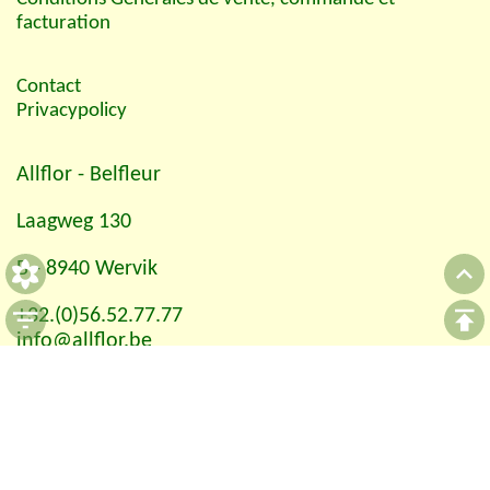
facturation
Contact
Privacypolicy
Allflor
- Belfleur
Laagweg 130
B - 8940 Wervik
+32.(0)56.52.77.77
info@allflor.be