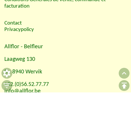
facturation
Contact
Privacypolicy
Allflor
- Belfleur
Laagweg 130
B - 8940 Wervik
+32.(0)56.52.77.77
info@allflor.be