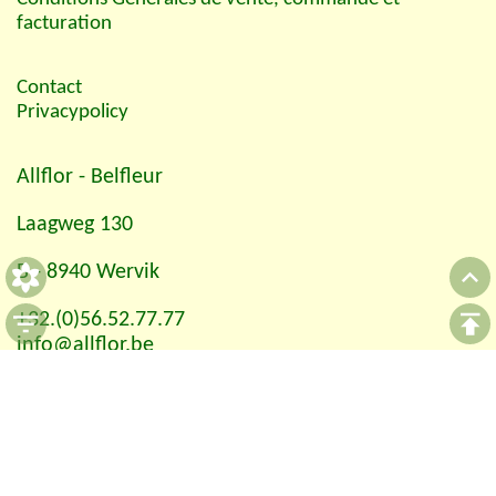
facturation
Contact
Privacypolicy
Allflor
- Belfleur
Laagweg 130
B - 8940 Wervik
+32.(0)56.52.77.77
info@allflor.be