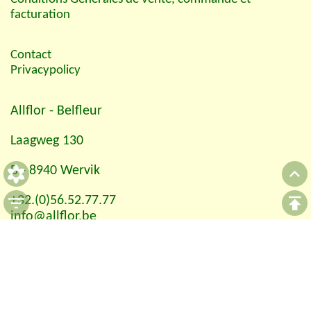
facturation
Contact
Privacypolicy
Allflor
- Belfleur
Laagweg 130
B - 8940 Wervik
+32.(0)56.52.77.77
info@allflor.be